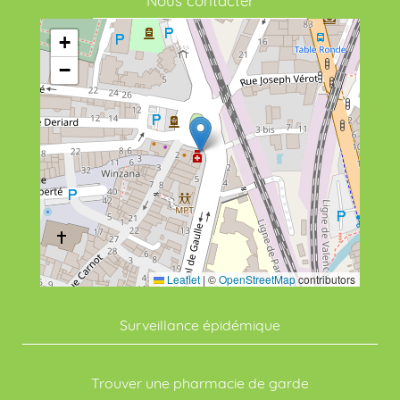
Nous contacter
+
−
Leaflet
|
©
OpenStreetMap
contributors
Surveillance épidémique
Trouver une pharmacie de garde