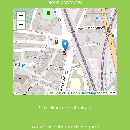
Nous contacter
+
−
Leaflet
|
©
OpenStreetMap
contributors
Surveillance épidémique
Trouver une pharmacie de garde